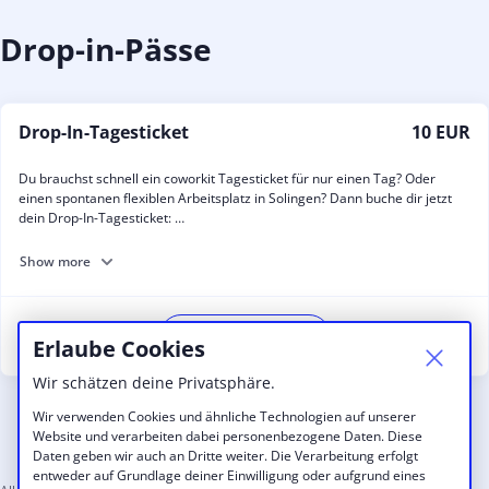
Drop-in-Pässe
Drop-In-Tagesticket
10 EUR
Du brauchst schnell ein coworkit Tagesticket für nur einen Tag? Oder
einen spontanen flexiblen Arbeitsplatz in Solingen? Dann buche dir jetzt
dein Drop-In-Tagesticket:
Wir bieten dir:
Show more
- einen flexiblen Arbeitsplatz im coworkit
- Zugang während den Öffnungszeiten (Mo-Fr. 8:00-16:00 Uhr)
- Gültig 8 Stunden ab Check-in
Jetzt kaufen
- Kaffee Flatrate
Erlaube Cookies
- freies WLAN
- Community für deine Fragen
Wir schätzen deine Privatsphäre.
Wir verwenden Cookies und ähnliche Technologien auf unserer
Website und verarbeiten dabei personenbezogene Daten. Diese
Daten geben wir auch an Dritte weiter. Die Verarbeitung erfolgt
entweder auf Grundlage deiner Einwilligung oder aufgrund eines